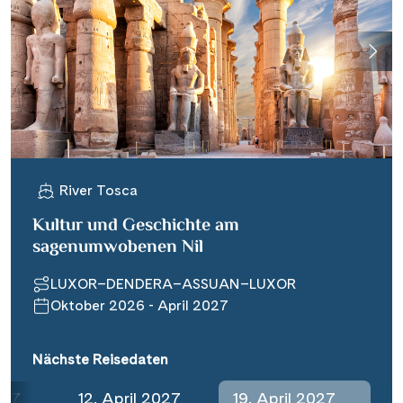
Wasserstrassenkreuz Magdeburg
(2)
Wasserstrassenkreuz Minden
(7)
River Tosca
Kultur und Geschichte am
sagenumwobenen Nil
LUXOR–DENDERA–ASSUAN–LUXOR
Oktober 2026 - April 2027
Nächste Reisedaten
027
12. April 2027
19. April 2027