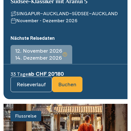
Südsee-Klassiker mit Aranui 5
SINGAPUR–AUCKLAND–SÜDSEE–AUCKLAND
November - Dezember 2026
Nächste Reisedaten
12. November 2026
14. Dezember 2026
ab CHF 20’180
33 Tage
Reiseverlauf
Buchen
Flussreise