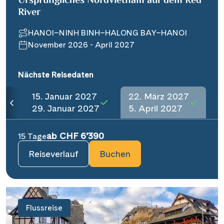
Ursprüngliches Nordvietnam auf dem Red
River
HANOI–NINH BINH–HALONG BAY–HANOI
November 2026 - April 2027
Nächste Reisedaten
15. Januar 2027
22. März 2027
6
29. Januar 2027
5. April 2027
ab CHF 6’390
15 Tage
Reiseverlauf
Buchen
Flussreise