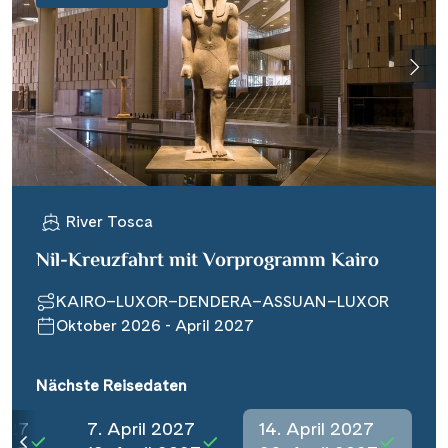
River Tosca
Nil-Kreuzfahrt mit Vorprogramm Kairo
KAIRO–LUXOR–DENDERA–ASSUAN–LUXOR
Oktober 2026 - April 2027
Nächste Reisedaten
2027
7. April 2027
14. April 2027