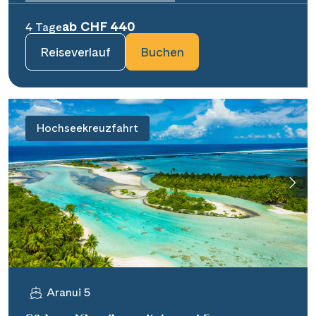
ab CHF 440
4 Tage
Reiseverlauf
Buchen
Hochseekreuzfahrt
Aranui 5