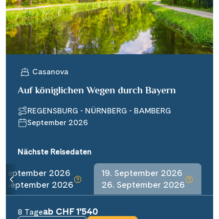
Casanova
Auf königlichen Wegen durch Bayern
REGENSBURG - NÜRNBERG - BAMBERG
September 2026
Nächste Reisedaten
. September 2026
19. September 2026
2. September 2026
26. September 2026
ab CHF 1’540
8 Tage