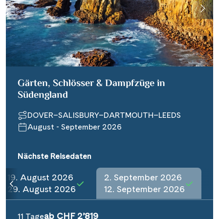
Wasserstrassenkreuz Magdeburg
(2)
Wasserstrassenkreuz Minden
(7)
Gärten, Schlösser & Dampfzüge in
Südengland
DOVER–SALISBURY–DARTMOUTH–LEEDS
August - September 2026
Nächste Reisedaten
19. August 2026
2. September 2026
29. August 2026
12. September 2026
ab CHF 2’819
11 Tage