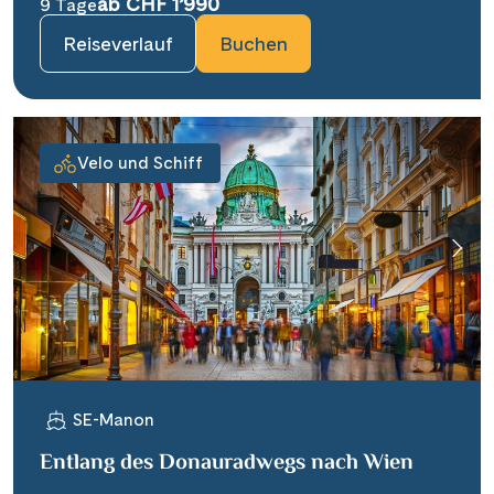
ab CHF 1’990
9 Tage
Reiseverlauf
Buchen
Velo und Schiff
SE-Manon
Entlang des Donauradwegs nach Wien