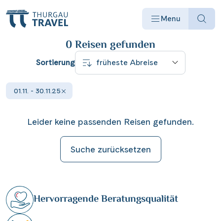
ERGEBNISSE FILTERN
Menu
0 Reisen
gefunden
Sortierung
01.11. - 30.11.25
Reisearten
Leider keine passenden Reisen gefunden.
Reiseziele
Suche zurücksetzen
Angebote
Hervorragende Beratungsqualität
Schiffe