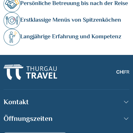
Persönliche Betreuung bis nach der Reise
Informationen
Erstklassige Menüs von Spitzenköchen
Kontakt
Langjährige Erfahrung und Kompetenz
Reisekalender
Reisegutscheine
CH
|
FR
Newsletter
Reisekataloge
Kundenlogin
Kontakt
|
Hotline 0800 626 550
DE
FR
Öffnungszeiten