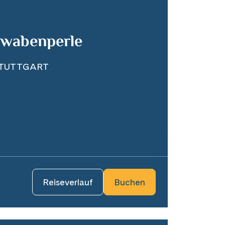
hwabenperle
STUTTGART
Reiseverlauf
Buchen