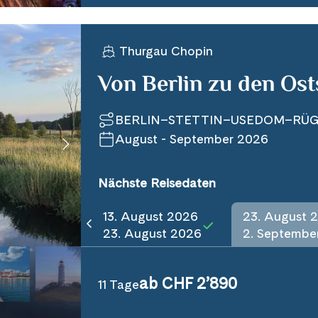
Thurgau Chopin
Von Berlin zu den Ost
BERLIN–STETTIN–USEDOM–RÜ
August - September 2026
Nächste Reisedaten
13. August 2026
23. August 
23. August 2026
2. Septembe
ab CHF 2’890
11 Tage