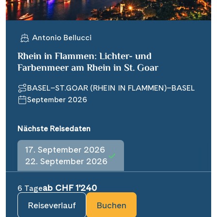
Informationen
Antonio Bellucci
Kontakt
Rhein in Flammen: Lichter- und
Farbenmeer am Rhein in St. Goar
BASEL–ST.GOAR (RHEIN IN FLAMMEN)–BASEL
Reisekalender
September 2026
Reisegutscheine
Newsletter
Nächste Reisedaten
Reisekataloge
Kundenlogin
17. September 2026
22. September 2026
ab CHF 1’240
6 Tage
|
Hotline 0800 626 550
DE
FR
Reiseverlauf
Buchen