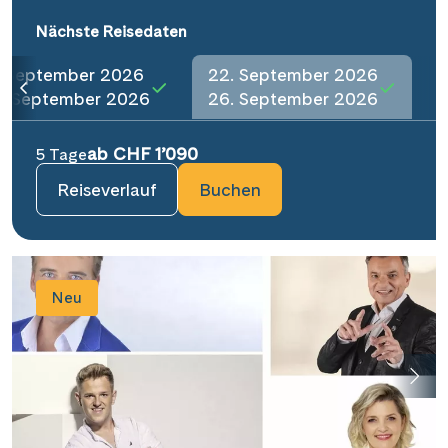
Nächste Reisedaten
. September 2026
22. September 2026
0. September 2026
26. September 2026
ab CHF 1’090
5 Tage
Reiseverlauf
Buchen
Neu