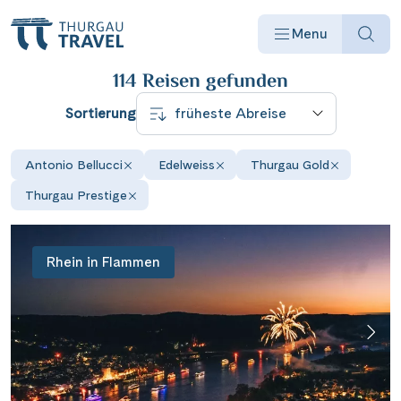
ERGEBNISSE FILTERN
Menu
114 Reisen
gefunden
Sortierung
Antonio Bellucci
Edelweiss
Thurgau Gold
Reisearten
Thurgau Prestige
Reiseziele
Rhein in Flammen
Angebote
Schiffe