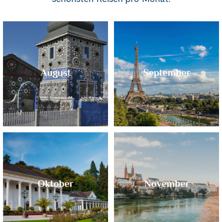
August
September
Oktober
November