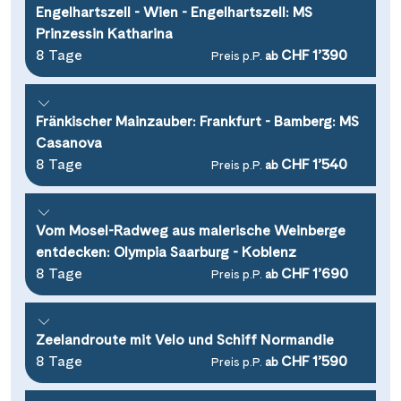
Engelhartszell - Wien - Engelhartszell: MS
Prinzessin Katharina
8 Tage
CHF 1’390
Preis p.P.
ab
Fränkischer Mainzauber: Frankfurt - Bamberg: MS
Casanova
8 Tage
CHF 1’540
Preis p.P.
ab
Vom Mosel-Radweg aus malerische Weinberge
entdecken: Olympia Saarburg - Koblenz
8 Tage
CHF 1’690
Preis p.P.
ab
Zeelandroute mit Velo und Schiff Normandie
8 Tage
CHF 1’590
Preis p.P.
ab