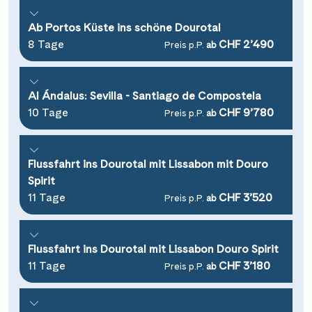
Ab Portos Küste ins schöne Dourotal
8 Tage
CHF 2’490
Preis p.P.
ab
Al Ándalus: Sevilla - Santiago de Compostela
10 Tage
CHF 9’780
Preis p.P.
ab
Flussfahrt ins Dourotal mit Lissabon mit Douro
Suchen & Buchen
Spirit
11 Tage
CHF 3’520
Preis p.P.
ab
Reisezeitraum
·
Reisedauer
Flussfahrt ins Dourotal mit Lissabon Douro Spirit
Alle Länder
11 Tage
CHF 3’180
Preis p.P.
ab
Alle Gewässer