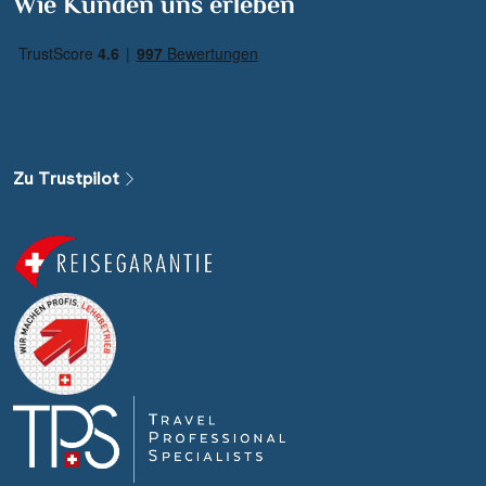
Wie Kunden uns erleben
Reisezeitraum
·
Reisedauer
Alle Länder
Alle Gewässer
Zu Trustpilot
Alle Schiffe
Reisethema
Alle Sehenswürdigkeiten