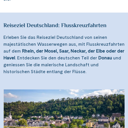
Saar
(10)
Porta Nigra
(12)
Passau
(7)
Seine, Oise & Schelde
(6)
Reichsburg Cochem
(15)
Porto
(12)
Spree
(4)
Reiseziel Deutschland: Flusskreuzfahrten
Saarschleife
(7)
Potsdam
(1)
Weser, Ems & Hunte
(2)
Schiffshebewerk Arzviller
Erleben Sie das Reiseziel Deutschland von seinen
(3)
Regensburg
(1)
Weser, Ems-/ Mittellandkanal
majestätischen Wasserwegen aus, mit Flusskreuzfahrten
(14)
Schiffshebewerk Niederfinow
(19)
Rotterdam
auf dem
Rhein, der Mosel, Saar, Neckar, der Elbe oder der
(2)
Schiffshebewerk Scharnebeck
Havel
. Entdecken Sie den deutschen Teil der
Donau
und
(8)
Saarbrücken
(5)
geniessen Sie die malerische Landschaft und
Schloss Heidelberg
(6)
Saarburg
historischen Städte entlang der Flüsse.
(1)
Schloss Sanssouci
(11)
Stralsund
(6)
Schloss Schönbrunn
(5)
Strasbourg
(1)
Schlögener Schlinge
(8)
Stuttgart
(2)
St. Georgs-Arm
(2)
Tulcea
(1)
Stift Melk
(10)
Valence
(1)