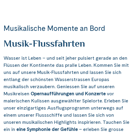
Kettenbrücke Budapest
(10)
Rumänien
Lachparade
Enkhuizen
(5)
(1)
(2)
Elbe & Havel
Mekong Star
Informationen
(1)
(2)
Keukenhof
(10)
Schottland
Musikreise
Frankfurt
(3)
(8)
(3)
Elbe & Moldau
Swiss Pearl
(5)
(22)
Kinderdijk Windmühlen
(8)
Schweiz
Naturreise
Hamburg
(32)
(8)
(43)
Musikalische Momente an Bord
Kontakt
Havel, Peene & Hunte
Thurgau Avanti
(19)
(20)
Kloster Weltenburg
(4)
Serbien
Rhein in Flammen
Kiel
(2)
(5)
(6)
Maas & IJsselmeer
Thurgau Chopin
Musik-Flussfahrten
(37)
(18)
Kreidefelsen Rügen
(2)
Slowakei
Silvester
Koblenz
(2)
(9)
(11)
Main & Main-Donau-Kanal
Thurgau Ganga Vilas
(9)
(19)
Kreidefelsen Étretat
(5)
Reisekalender
Ungarn
Stricken
Lagarde
Wasser ist Leben – und seit jeher pulsiert gerade an den
(14)
(2)
(1)
Mosel
Thurgau Gold
(25)
(35)
Krka Nationalpark
Reisegutscheine
Flüssen der Kontinente das pralle Leben. Kommen Sie mit
(2)
Asien
Tanzreise
Linz
(8)
(28)
(1)
Neckar
Thurgau Prestige
uns auf unsere Musik-Flussfahrten und lassen Sie sich
(4)
(24)
Newsletter
Käsemarkt Alkmaar
(4)
weitere Länder & Kontinente
Tulpenblüte
Luxor
entlang der schönsten Wasserstrassen Europas
(8)
(8)
(49)
Reisekataloge
Nil
Thurgau Saxonia
(8)
(28)
Kölner Dom
musikalisch verzaubern. Geniessen Sie auf unseren
(16)
Kundenlogin
Velo und Schiff
Lyon
(5)
(20)
Oder, Ostsee, Nord-Ostsee-Kanal
Voyage
Musikreisen
(5)
Opernaufführungen und Konzerte
(19)
vor
Loreley, Romantischer Rhein
(34)
Weihnachten
Mainz
malerischen Kulissen ausgewählter Spielorte. Erleben Sie
(2)
(1)
Oder, Ostsee, Peene
(2)
Meyer Werft Papenburg
unser einzigartiges Ausflugsprogramm unterwegs auf
(4)
Wellness und Erholung
Münster
(1)
(2)
Rhein
einem unserer Flussschiffe und lassen Sie sich von
(140)
|
Hotline 0800 626 550
DE
FR
Nord-Ostsee-Kanal
(4)
Wildlife
Nürnberg
unseren musikalischen Highlights inspirieren. Tauchen Sie
(1)
(2)
Rhône & Saône
(9)
Pont d’Avignon
ein in
eine Symphonie der Gefühle
(6)
– erleben Sie grosse
Paris
(6)