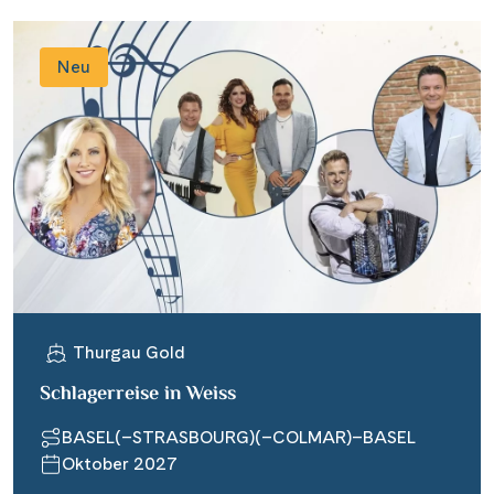
Neu
Thurgau Gold
Schlagerreise in Weiss
BASEL(–STRASBOURG)(–COLMAR)–BASEL
Oktober 2027