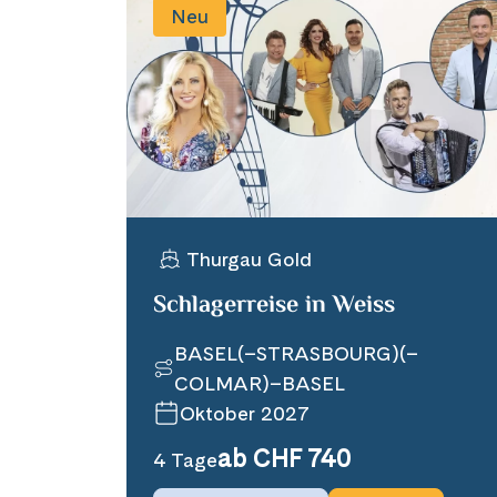
Neu
Thurgau Gold
Schlagerreise in Weiss
BASEL(–STRASBOURG)(–
COLMAR)–BASEL
Oktober 2027
ab CHF 740
4 Tage