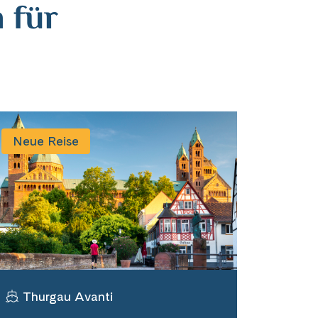
 für
n
Neue Reise
Thurgau Avanti