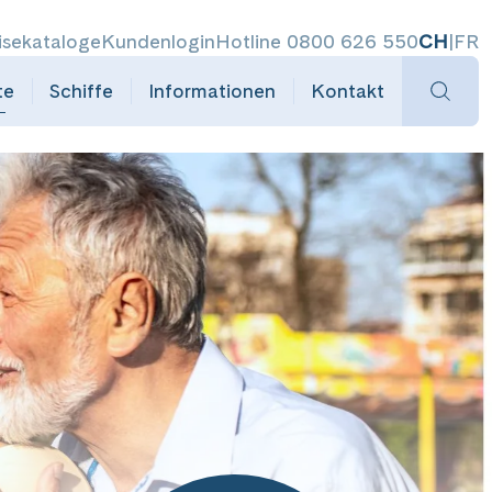
isekataloge
Kundenlogin
Hotline 0800 626 550
CH
|
FR
te
Schiffe
Informationen
Kontakt