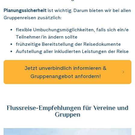
Wasserstrassenkreuz Magdeburg
(2)
Wien
(2)
Planungssicherheit
ist wichtig. Darum bieten wir bei allen
Wasserstrassenkreuz Minden
(7)
Würzburg
(1)
Gruppenreisen zusätzlich:
flexible Umbuchungsmöglichkeiten, falls sich ein/e
Teilnehmer/in ändern sollte
frühzeitige Bereitstellung der Reisedokumente
Aufstellung aller inkludierten Leistungen der Reise
Jetzt unverbindlich informieren &
Gruppenangebot anfordern!
Flussreise-Empfehlungen für Vereine und
Gruppen