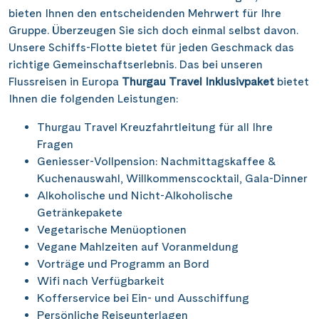
Saar
(10)
bieten Ihnen den entscheidenden Mehrwert für Ihre
Porta Nigra
(12)
Passau
(7)
Gruppe. Überzeugen Sie sich doch einmal selbst davon.
Seine, Oise & Schelde
(6)
Reichsburg Cochem
(15)
Unsere Schiffs-Flotte bietet für jeden Geschmack das
Porto
(12)
Spree
(4)
richtige Gemeinschaftserlebnis. Das bei unseren
Saarschleife
(7)
Potsdam
(1)
Flussreisen in Europa
Thurgau Travel Inklusivpaket
bietet
Weser, Ems & Hunte
(2)
Schiffshebewerk Arzviller
(3)
Ihnen die folgenden Leistungen:
Regensburg
(1)
Weser, Ems-/ Mittellandkanal
(15)
Schiffshebewerk Niederfinow
(19)
Rotterdam
Thurgau Travel Kreuzfahrtleitung für all Ihre
(2)
Schiffshebewerk Scharnebeck
Fragen
(8)
Saarbrücken
(5)
Geniesser-Vollpension: Nachmittagskaffee &
Schloss Heidelberg
(6)
Saarburg
Kuchenauswahl, Willkommenscocktail, Gala-Dinner
(1)
Schloss Sanssouci
Alkoholische und Nicht-Alkoholische
(11)
Stralsund
(6)
Getränkepakete
Schloss Schönbrunn
(5)
Strasbourg
Vegetarische Menüoptionen
(1)
Schlögener Schlinge
Vegane Mahlzeiten auf Voranmeldung
(8)
Stuttgart
(2)
Vorträge und Programm an Bord
St. Georgs-Arm
(2)
Tulcea
Wifi nach Verfügbarkeit
(1)
Stift Melk
Kofferservice bei Ein- und Ausschiffung
(10)
Valence
(1)
Persönliche Reiseunterlagen