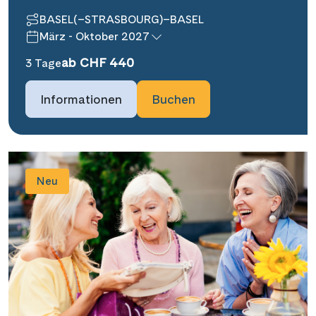
BASEL(–STRASBOURG)–BASEL
März - Oktober 2027
ab CHF 440
3 Tage
Informationen
Buchen
Suchen & Buchen
Neu
Reisezeitraum
·
Reisedauer
Alle Länder
Alle Gewässer