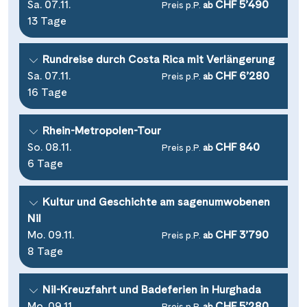
Wasserstrassenkreuz Magdeburg
Sa. 07.11.
CHF 5’490
(2)
Preis p.P.
ab
Wien
(2)
13 Tage
Wasserstrassenkreuz Minden
(7)
Würzburg
(1)
Rundreise durch Costa Rica mit Verlängerung
Sa. 07.11.
CHF 6’280
Preis p.P.
ab
16 Tage
Rhein-Metropolen-Tour
So. 08.11.
CHF 840
Preis p.P.
ab
6 Tage
Kultur und Geschichte am sagenumwobenen
Nil
Mo. 09.11.
CHF 3’790
Preis p.P.
ab
8 Tage
Nil-Kreuzfahrt und Badeferien in Hurghada
Mo. 09.11.
CHF 5’280
Preis p.P.
ab