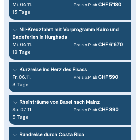
Saar
(10)
Mi. 04.11.
CHF 5’180
Preis p.P.
ab
Porta Nigra
(12)
Passau
(7)
13 Tage
Seine, Oise & Schelde
(6)
Reichsburg Cochem
(15)
Porto
(12)
Spree
(4)
Saarschleife
Nil-Kreuzfahrt mit Vorprogramm Kairo und
(7)
Potsdam
(1)
Weser, Ems & Hunte
Badeferien in Hurghada
(2)
Schiffshebewerk Arzviller
(3)
Regensburg
Mi. 04.11.
CHF 6’670
(1)
Preis p.P.
ab
Weser, Ems-/ Mittellandkanal
(15)
Schiffshebewerk Niederfinow
18 Tage
(19)
Rotterdam
(2)
Schiffshebewerk Scharnebeck
(8)
Saarbrücken
(5)
Kurzreise ins Herz des Elsass
Schloss Heidelberg
(6)
Fr. 06.11.
CHF 590
Saarburg
Preis p.P.
ab
(1)
3 Tage
Schloss Sanssouci
(11)
Stralsund
(6)
Schloss Schönbrunn
(5)
Strasbourg
(1)
Rheinträume von Basel nach Mainz
Schlögener Schlinge
(8)
Sa. 07.11.
CHF 890
Preis p.P.
ab
Stuttgart
(2)
5 Tage
St. Georgs-Arm
(2)
Tulcea
(1)
Stift Melk
(10)
Valence
Rundreise durch Costa Rica
(1)