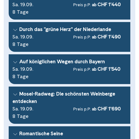
Saar
(10)
Sa. 19.09.
CHF 1’440
Preis p.P.
ab
Porta Nigra
(12)
Passau
(7)
8 Tage
Seine, Oise & Schelde
(6)
Reichsburg Cochem
(15)
Porto
(12)
Spree
(4)
Saarschleife
Durch das "grüne Herz" der Niederlande
(7)
Potsdam
(1)
Weser, Ems & Hunte
Sa. 19.09.
CHF 1’490
(2)
Preis p.P.
ab
Schiffshebewerk Arzviller
(3)
Regensburg
8 Tage
(1)
Weser, Ems-/ Mittellandkanal
(15)
Schiffshebewerk Niederfinow
(19)
Rotterdam
(2)
Auf königlichen Wegen durch Bayern
Schiffshebewerk Scharnebeck
(8)
Saarbrücken
(5)
Sa. 19.09.
CHF 1’540
Preis p.P.
ab
Schloss Heidelberg
(6)
8 Tage
Saarburg
(1)
Schloss Sanssouci
(11)
Stralsund
(6)
Mosel-Radweg: Die schönsten Weinberge
Schloss Schönbrunn
(5)
Strasbourg
(1)
entdecken
Schlögener Schlinge
(8)
Sa. 19.09.
CHF 1’690
Preis p.P.
ab
Stuttgart
(2)
8 Tage
St. Georgs-Arm
(2)
Tulcea
(1)
Stift Melk
(10)
Valence
Romantische Seine
(1)