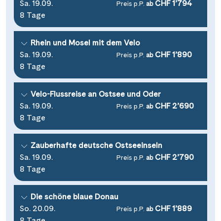
Wasserstrassenkreuz Magdeburg
Sa. 19.09.
CHF 1’794
(2)
Preis p.P.
ab
Wien
(2)
8 Tage
Wasserstrassenkreuz Minden
(7)
Würzburg
(1)
Rhein und Mosel mit dem Velo
Sa. 19.09.
CHF 1’890
Preis p.P.
ab
8 Tage
Velo-Flussreise an Ostsee und Oder
Sa. 19.09.
CHF 2’690
Preis p.P.
ab
8 Tage
Zauberhafte deutsche Ostseeinseln
Sa. 19.09.
CHF 2’790
Preis p.P.
ab
8 Tage
Die schöne blaue Donau
So. 20.09.
CHF 1’889
Preis p.P.
ab
8 Tage