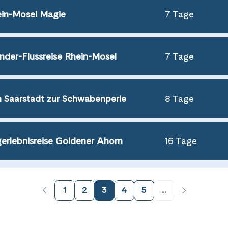
in-Mosel Magie
7 Tage
der-Flussreise Rhein-Mosel
7 Tage
 Saarstadt zur Schwabenperle
8 Tage
erlebnisreise Goldener Ahorn
16 Tage
1
2
3
4
5
...