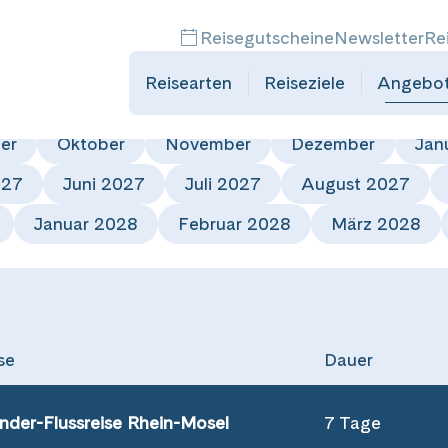
der
Reisegutscheine
Newsletter
Re
Reisearten
Reiseziele
Angebo
er
Oktober
November
Dezember
Jan
027
Juni 2027
Juli 2027
August 2027
Januar 2028
Februar 2028
März 2028
se
Dauer
der-Flussreise Rhein-Mosel
7 Tage