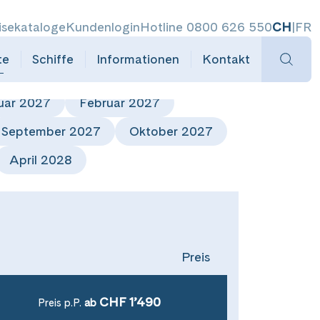
isekataloge
Kundenlogin
Hotline 0800 626 550
CH
|
FR
te
Schiffe
Informationen
Kontakt
uar 2027
Februar 2027
September 2027
Oktober 2027
April 2028
Preis
CHF 1’490
Preis p.P.
ab