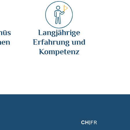
nüs
Langjährige
hen
Erfahrung und
Kompetenz
CH
|
FR