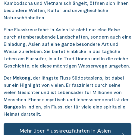
Saar
Kambodscha und Vietnam schlängelt, öffnen sich Ihnen
(10)
Porta Nigra
(12)
Passau
besondere Welten, Kultur und unvergleichliche
(7)
Seine, Oise & Schelde
(6)
Reichsburg Cochem
Naturschönheiten.
(15)
Porto
(12)
Spree
(4)
Saarschleife
(7)
Eine Flusskreuzfahrt in Asien ist nicht nur eine Reise
Potsdam
(1)
Weser, Ems & Hunte
(2)
durch atemberaubende Landschaften, sondern auch eine
Schiffshebewerk Arzviller
(3)
Regensburg
(1)
Einladung, Asien auf eine ganze besondere Art und
Weser, Ems-/ Mittellandkanal
(14)
Schiffshebewerk Niederfinow
(19)
Weise zu erleben. Sie bietet Einblicke in das tägliche
Rotterdam
(2)
Leben am Flussufer, in alte Traditionen und in die reiche
Schiffshebewerk Scharnebeck
(8)
Saarbrücken
(5)
Geschichte, die diese mächtigen Wasserwege umgeben.
Schloss Heidelberg
(6)
Saarburg
(1)
Der
Mekong,
der längste Fluss Südostasiens, ist dabei
Schloss Sanssouci
(11)
nur ein Highlight von vielen. Er fasziniert durch seine
Stralsund
(6)
vielen Gesichter und ist Lebensader für Millionen von
Schloss Schönbrunn
(5)
Strasbourg
(1)
Menschen. Ebenso mystisch und lebensspendend ist der
Schlögener Schlinge
(8)
Ganges
in Indien, ein Fluss, der für viele eine spirituelle
Stuttgart
(2)
Heimat darstellt.
St. Georgs-Arm
(2)
Tulcea
(1)
Stift Melk
(10)
Valence
(1)
Mehr über Flusskreuzfahrten in Asien