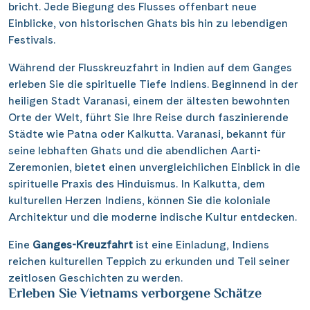
zwischen Tradition und Moderne schwebt. Beobachten
Sie, wie Gläubige rituelle Waschungen vollziehen,
während sich das Morgenlicht sanft über dem Wasser
bricht. Jede Biegung des Flusses offenbart neue
Einblicke, von historischen Ghats bis hin zu lebendigen
Festivals.
Während der Flusskreuzfahrt in Indien auf dem Ganges
erleben Sie die spirituelle Tiefe Indiens. Beginnend in der
heiligen Stadt Varanasi, einem der ältesten bewohnten
Orte der Welt, führt Sie Ihre Reise durch faszinierende
Städte wie Patna oder Kalkutta. Varanasi, bekannt für
seine lebhaften Ghats und die abendlichen Aarti-
Zeremonien, bietet einen unvergleichlichen Einblick in die
spirituelle Praxis des Hinduismus. In Kalkutta, dem
kulturellen Herzen Indiens, können Sie die koloniale
Architektur und die moderne indische Kultur entdecken.
Eine
Ganges-Kreuzfahrt
ist eine Einladung, Indiens