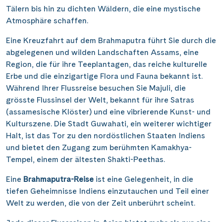
unberührtesten Regionen Asiens. Seine Ufer sind
gesäumt von einer atemberaubenden Biodiversität,
einschliesslich des seltenen dort lebenden einhornigen
Nashorns. Die Flusslandschaft ändert sich von weiten
Tälern bis hin zu dichten Wäldern, die eine mystische
Atmosphäre schaffen.
Eine Kreuzfahrt auf dem Brahmaputra führt Sie durch die
abgelegenen und wilden Landschaften Assams, eine
Region, die für ihre Teeplantagen, das reiche kulturelle
Erbe und die einzigartige Flora und Fauna bekannt ist.
Während Ihrer Flussreise besuchen Sie Majuli, die
grösste Flussinsel der Welt, bekannt für ihre Satras
(assamesische Klöster) und eine vibrierende Kunst- und
Kulturszene. Die Stadt Guwahati, ein weiterer wichtiger
Halt, ist das Tor zu den nordöstlichen Staaten Indiens
und bietet den Zugang zum berühmten Kamakhya-
Tempel, einem der ältesten Shakti-Peethas.
Eine
Brahmaputra-Reise
ist eine Gelegenheit, in die